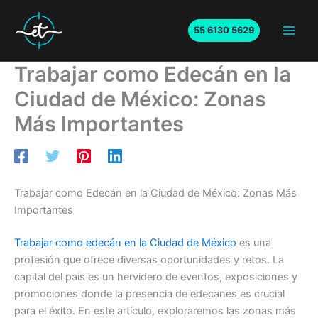
Ir
al
55 6130 5629
Main
contenido
Trabajar como Edecán en la
Men
Ciudad de México: Zonas
Más Importantes
Trabajar como Edecán en la Ciudad de México: Zonas Más
Importantes
Trabajar como edecán en la Ciudad de México
es una
profesión que ofrece diversas oportunidades y retos. La
capital del país es un hervidero de eventos, exposiciones y
promociones donde la presencia de edecanes es crucial
para el éxito. En este artículo, exploraremos las zonas más