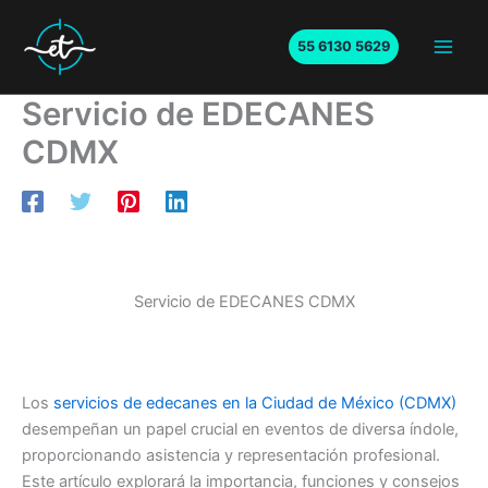
Ir
al
55 6130 5629
Main
contenido
Servicio de EDECANES
Men
CDMX
Servicio de EDECANES CDMX
Los
servicios de edecanes en la Ciudad de México (CDMX)
desempeñan un papel crucial en eventos de diversa índole,
proporcionando asistencia y representación profesional.
Este artículo explorará la importancia, funciones y consejos