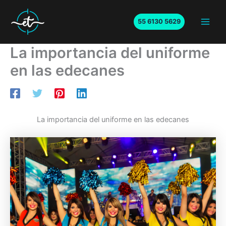
Ir
al
55 6130 5629
Main
contenido
La importancia del uniforme
Men
en las edecanes
La importancia del uniforme en las edecanes