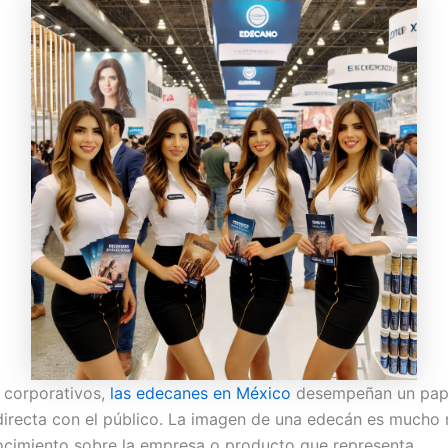
s corporativos,
las edecanes en México
desempeñan un papel
recta con el público. La imagen de una edecán es mucho má
nocimiento sobre la empresa o producto que representa.