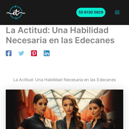
Ir
al
55 6130 5629
Main
contenido
La Actitud: Una Habilidad
Men
Necesaria en las Edecanes
La Actitud: Una Habilidad Necesaria en las Edecanes