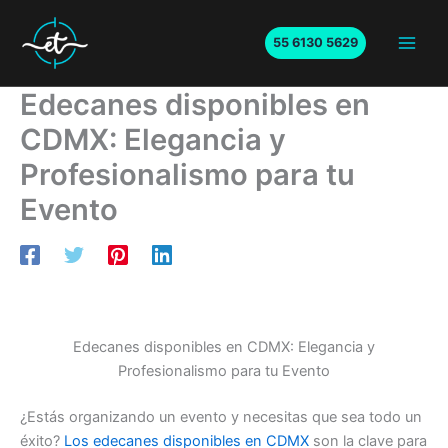
Ir
al
55 6130 5629
Main
contenido
Edecanes disponibles en
Men
CDMX: Elegancia y
Profesionalismo para tu
Evento
Edecanes disponibles en CDMX: Elegancia y
Profesionalismo para tu Evento
¿Estás organizando un evento y necesitas que sea todo un
éxito?
Los edecanes disponibles en CDMX
son la clave para