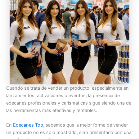
Cuando se trata de vender un producto, especialmente en
lanzamientos, activaciones o eventos, la presencia de
edecanes profesionales y carismáticas sigue siendo una de
las herramientas más efectivas y rentables.
En
Edecanes Top
, sabemos que la mejor forma de vender
un producto no es solo mostrarlo, sino presentarlo con una