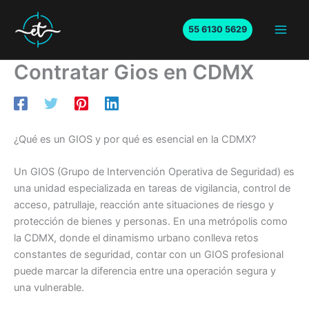
Ir
al
55 6130 5629
Main
contenido
Contratar Gios en CDMX
Men
¿Qué es un GIOS y por qué es esencial en la CDMX?
Un GIOS (Grupo de Intervención Operativa de Seguridad) es
una unidad especializada en tareas de vigilancia, control de
acceso, patrullaje, reacción ante situaciones de riesgo y
protección de bienes y personas. En una metrópolis como
la CDMX, donde el dinamismo urbano conlleva retos
constantes de seguridad, contar con un GIOS profesional
puede marcar la diferencia entre una operación segura y
una vulnerable.