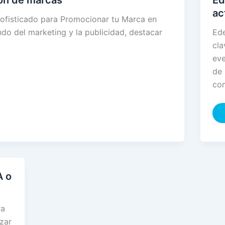
ón de marcas
Ed
ac
ofisticado para Promocionar tu Marca en
do del marketing y la publicidad, destacar
Ed
cla
eve
de 
com
A o
ra
zar