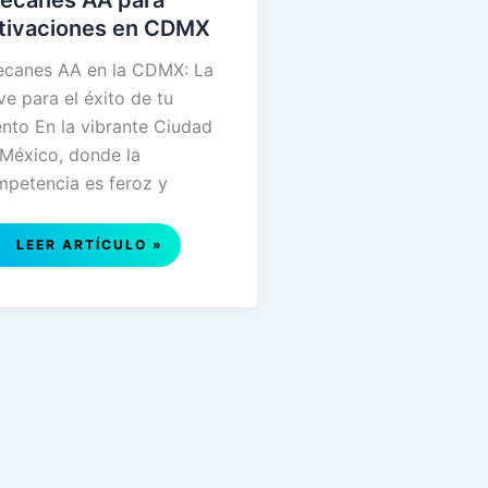
ecanes AA para
tivaciones en CDMX
ecanes AA en la CDMX: La
ve para el éxito de tu
nto En la vibrante Ciudad
México, donde la
petencia es feroz y
EDECANES
LEER ARTÍCULO »
AA
PARA
ACTIVACIONES
EN
CDMX