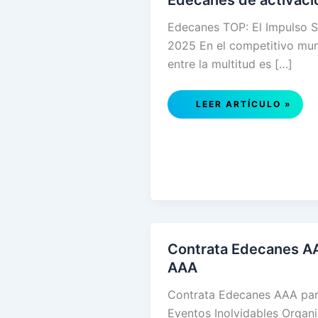
Edecanes de activaci
Edecanes TOP: El Impulso S
2025 En el competitivo mun
entre la multitud es […]
EDECANES
LEER ARTÍCULO »
DE
ACTIVACIÓN
DE
MARCAS
Contrata Edecanes A
AAA
Contrata Edecanes AAA pa
Eventos Inolvidables Organi